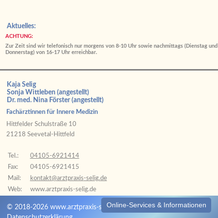
Aktuelles:
ACHTUNG:
Zur Zeit sind wir telefonisch nur morgens von 8-10 Uhr sowie nachmittags (Dienstag und
Donnerstag) von 16-17 Uhr erreichbar.
Kaja Selig
Sonja Wittleben (angestellt)
Dr. med. Nina Förster (angestellt)
Fachärztinnen für Innere Medizin
Hittfelder Schulstraße 10
21218 Seevetal-Hittfeld
Tel.:
04105-6921414
Fax:
04105-6921415
Mail:
kontakt
@
arztpraxis
-selig
.
de
Web:
www.arztpraxis-selig.de
Online-Services & Informationen
© 2018-2026 www.arztpraxis-selig.de
Datenschutzerklärung