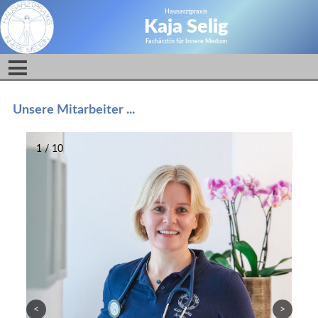
Hausarztpraxis
Kaja Selig
Fachärztin für Innere Medizin
Unsere Mitarbeiter ...
1 / 10
<
>
Vorherige
Nächste