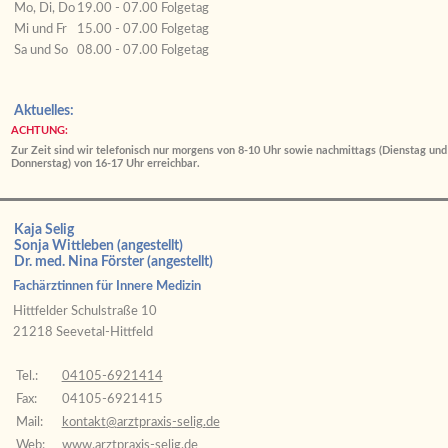
Mo, Di, Do
19.00 - 07.00 Folgetag
Mi und Fr
15.00 - 07.00 Folgetag
Sa und So
08.00 - 07.00 Folgetag
Aktuelles:
ACHTUNG:
Zur Zeit sind wir telefonisch nur morgens von 8-10 Uhr sowie nachmittags (Dienstag und
Donnerstag) von 16-17 Uhr erreichbar.
Kaja Selig
Sonja Wittleben (angestellt)
Dr. med. Nina Förster (angestellt)
Fachärztinnen für Innere Medizin
Hittfelder Schulstraße 10
21218 Seevetal-Hittfeld
Tel.:
04105-6921414
Fax:
04105-6921415
Mail:
kontakt
@
arztpraxis
-selig
.
de
Web:
www.arztpraxis-selig.de